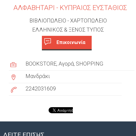
ΑΛΦΑΒΗΤΑΡΙ - ΚΥΠΡΑΙΟΣ ΕΥΣΤΑΘΙΟΣ
ΒΙΒΛΙΟΠΩΛΕΙΟ - ΧΑΡΤΟΠΩΛΕΙΟ
ΕΛΛΗΝΙΚΟΣ & ΞΕΝΟΣ ΤΥΠΟΣ
Επικοινωνία
c
(
ε
u
BOOKSTORE
Αγορά
SHOPPING
ν
s
ε
Μανδράκι
ρ
t
γ
2242031609
ή
o
κ
m
α
ρ
e
τ
έ
r
ΔΕΙΤΕ ΕΠΙΣΗΣ