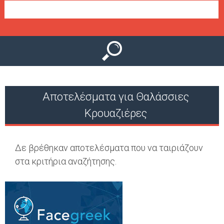
Ο
μ
Ύ
ε
ν
ο
ύ
Αποτελέσματα για Θαλάσσιες
Κρουαζιέρες
Δε βρέθηκαν αποτελέσματα που να ταιριάζουν
στα κριτήρια αναζήτησης.